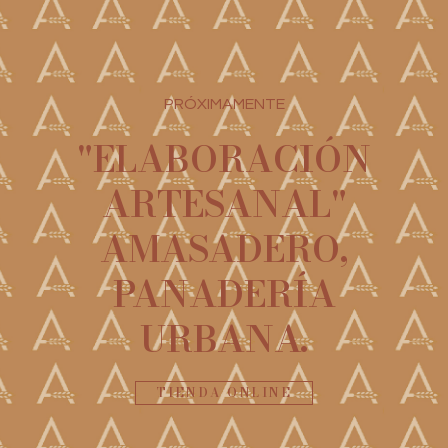
PRÓXIMAMENTE
"ELABORACIÓN
ARTESANAL"
AMASADERO,
PANADERÍA
URBANA.
TIENDA ONLINE